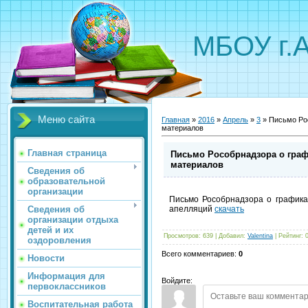
МБОУ г.
Меню сайта
Главная
»
2016
»
Апрель
»
3
» Письмо Ро
материалов
Главная страница
Письмо Рособрнадзора о гра
материалов
Сведения об
образовательной
организации
Письмо Рособрнадзора о графика
Сведения об
апелляций
скачать
организации отдыха
детей и их
Просмотров
:
639
|
Добавил
:
Valentina
|
Рейтинг
:
оздоровления
Всего комментариев
:
0
Новости
Информация для
Войдите:
первоклассников
Воспитательная работа