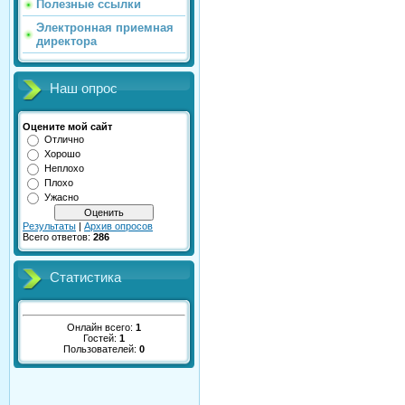
Полезные ссылки
Электронная приемная
директора
Наш опрос
Оцените мой сайт
Отлично
Хорошо
Неплохо
Плохо
Ужасно
Результаты
|
Архив опросов
Всего ответов:
286
Статистика
Онлайн всего:
1
Гостей:
1
Пользователей:
0