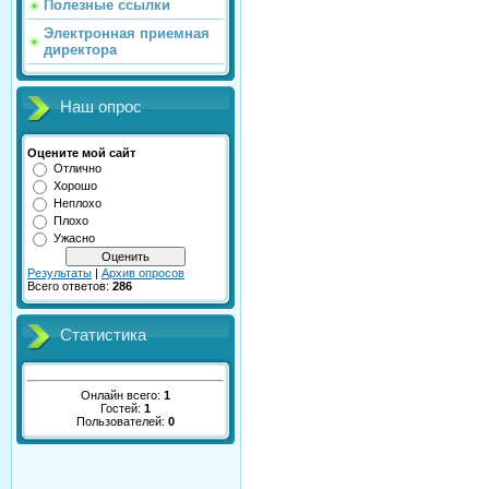
Полезные ссылки
Электронная приемная
директора
Наш опрос
Оцените мой сайт
Отлично
Хорошо
Неплохо
Плохо
Ужасно
Результаты
|
Архив опросов
Всего ответов:
286
Статистика
Онлайн всего:
1
Гостей:
1
Пользователей:
0