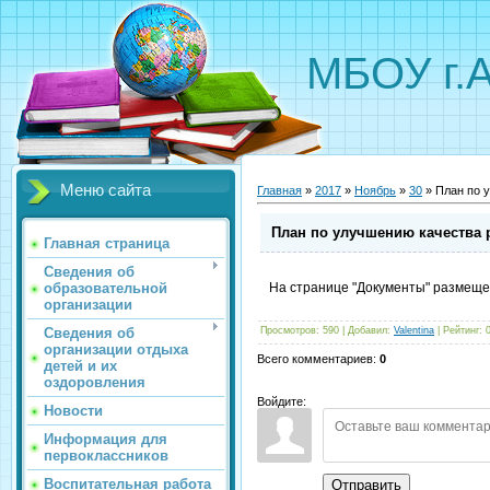
МБОУ г.
Меню сайта
Главная
»
2017
»
Ноябрь
»
30
» План по 
План по улучшению качества 
Главная страница
Сведения об
образовательной
На странице "Документы" размеще
организации
Сведения об
Просмотров
:
590
|
Добавил
:
Valentina
|
Рейтинг
:
организации отдыха
Всего комментариев
:
0
детей и их
оздоровления
Войдите:
Новости
Информация для
первоклассников
Воспитательная работа
Отправить