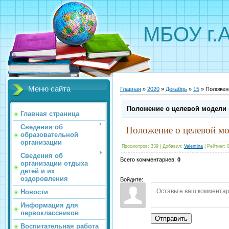
МБОУ г.
Меню сайта
Главная
»
2020
»
Декабрь
»
15
» Положени
Положение о целевой модели 
Главная страница
Сведения об
Положение о целевой мо
образовательной
организации
Просмотров
:
339
|
Добавил
:
Valentina
|
Рейтинг
:
Сведения об
Всего комментариев
:
0
организации отдыха
детей и их
оздоровления
Войдите:
Новости
Информация для
первоклассников
Отправить
Воспитательная работа