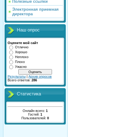
Полезные ссылки
Электронная приемная
директора
Наш опрос
Оцените мой сайт
Отлично
Хорошо
Неплохо
Плохо
Ужасно
Результаты
|
Архив опросов
Всего ответов:
286
Статистика
Онлайн всего:
1
Гостей:
1
Пользователей:
0