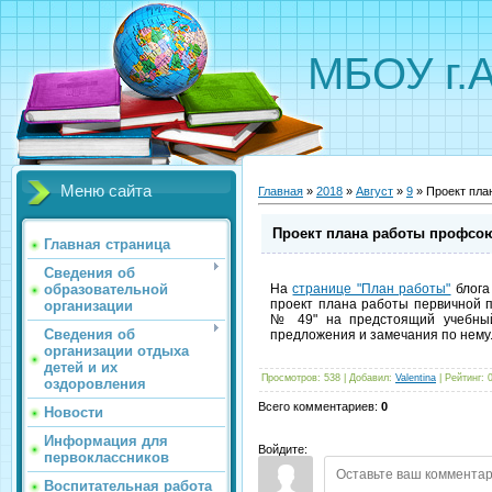
МБОУ г.
Меню сайта
Главная
»
2018
»
Август
»
9
» Проект пла
Проект плана работы профсо
Главная страница
Сведения об
образовательной
На
странице "План работы"
блога
проект плана работы первичной 
организации
№ 49" на предстоящий учебный
Сведения об
предложения и замечания по нему
организации отдыха
детей и их
Просмотров
:
538
|
Добавил
:
Valentina
|
Рейтинг
:
оздоровления
Всего комментариев
:
0
Новости
Информация для
Войдите:
первоклассников
Воспитательная работа