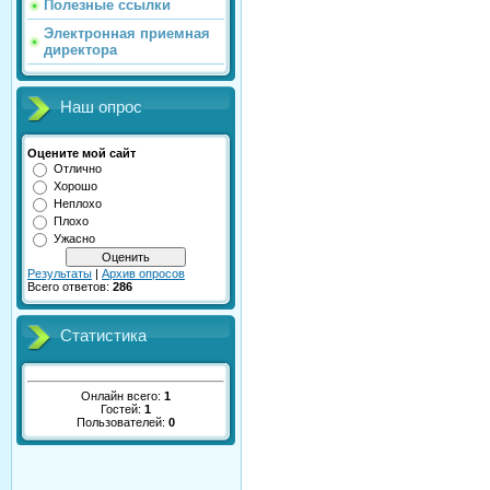
Полезные ссылки
Электронная приемная
директора
Наш опрос
Оцените мой сайт
Отлично
Хорошо
Неплохо
Плохо
Ужасно
Результаты
|
Архив опросов
Всего ответов:
286
Статистика
Онлайн всего:
1
Гостей:
1
Пользователей:
0