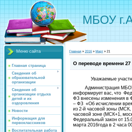
МБОУ г.
Меню сайта
Главная
»
2016
»
Март
»
21
О переводе времени 27 
Главная страница
Сведения об
образовательной
Уважаемые участн
организации
Администрация МБОУ г
Сведения об
информирует вас, что Фе
организации отдыха
ФЗ внесены изменения в Ф
детей и их
оздоровления
– ФЗ «Об исчислении вре
из 2-й часовой зоны (МСК,
Новости
часовой зоне (МСК+1, моск
Информация для
Федеральный закон от 15.
первоклассников
марта 2016года в 
Воспитательная работа