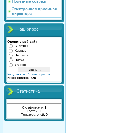
Полезные ссылки
Электронная приемная
директора
Наш опрос
Оцените мой сайт
Отлично
Хорошо
Неплохо
Плохо
Ужасно
Результаты
|
Архив опросов
Всего ответов:
286
Статистика
Онлайн всего:
1
Гостей:
1
Пользователей:
0