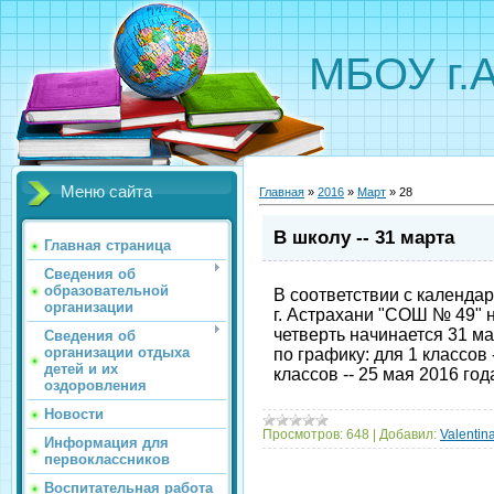
МБОУ г.
Меню сайта
Главная
»
2016
»
Март
»
28
В школу -- 31 марта
Главная страница
Сведения об
образовательной
В соответствии с календ
организации
г. Астрахани "СОШ № 49" н
четверть начинается 31 ма
Сведения об
организации отдыха
по графику: для 1 классов -
детей и их
классов -- 25 мая 2016 год
оздоровления
Новости
Просмотров:
648
|
Добавил:
Valentin
Информация для
первоклассников
Воспитательная работа