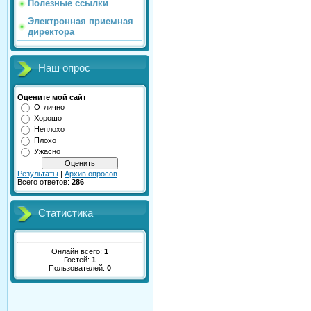
Полезные ссылки
Электронная приемная
директора
Наш опрос
Оцените мой сайт
Отлично
Хорошо
Неплохо
Плохо
Ужасно
Результаты
|
Архив опросов
Всего ответов:
286
Статистика
Онлайн всего:
1
Гостей:
1
Пользователей:
0