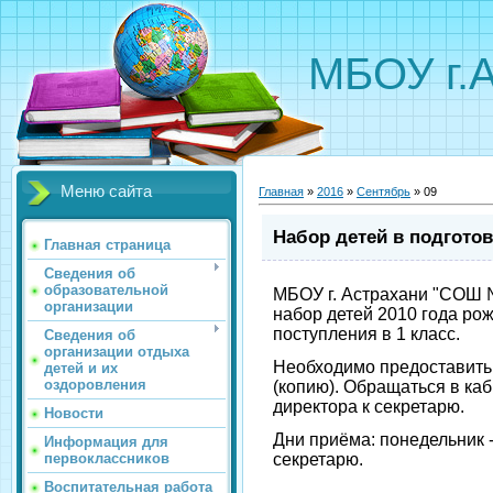
МБОУ г.
Меню сайта
Главная
»
2016
»
Сентябрь
»
09
Набор детей в подгото
Главная страница
Сведения об
образовательной
МБОУ г. Астрахани "СОШ №
организации
набор детей 2010 года ро
поступления в 1 класс.
Сведения об
организации отдыха
Необходимо предоставить
детей и их
оздоровления
(копию). Обращаться в каб
директора к секретарю.
Новости
Дни приёма: понедельник - 
Информация для
первоклассников
секретарю.
Воспитательная работа
Админист