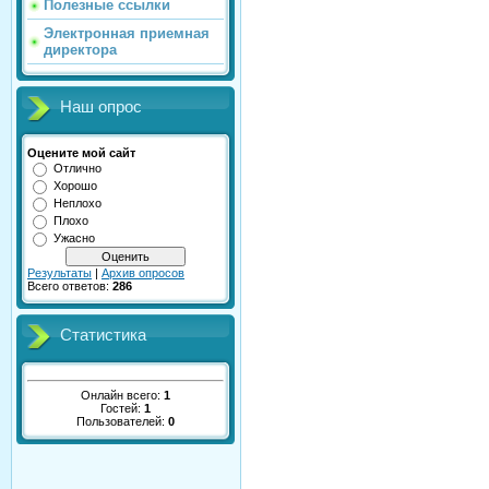
Полезные ссылки
Электронная приемная
директора
Наш опрос
Оцените мой сайт
Отлично
Хорошо
Неплохо
Плохо
Ужасно
Результаты
|
Архив опросов
Всего ответов:
286
Статистика
Онлайн всего:
1
Гостей:
1
Пользователей:
0