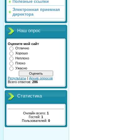
Полезные ссылки
Электронная приемная
директора
Наш опрос
Оцените мой сайт
Отлично
Хорошо
Неплохо
Плохо
Ужасно
Результаты
|
Архив опросов
Всего ответов:
286
Статистика
Онлайн всего:
1
Гостей:
1
Пользователей:
0