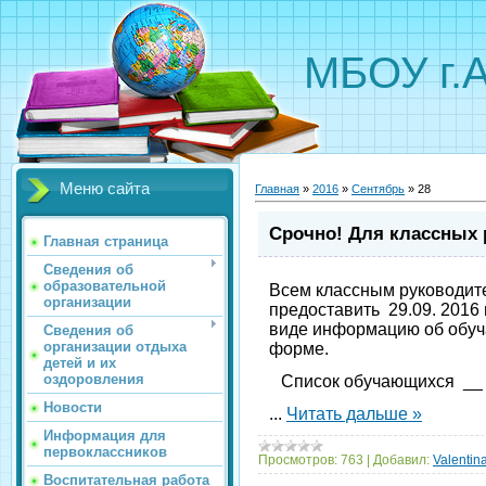
МБОУ г.
Меню сайта
Главная
»
2016
»
Сентябрь
»
28
Срочно! Для классных 
Главная страница
Сведения об
образовательной
Всем классным руководит
организации
предоставить 29.09. 2016 
виде информацию об обуч
Сведения об
организации отдыха
форме.
детей и их
оздоровления
Список обучающихся __ 
Новости
...
Читать дальше »
Информация для
первоклассников
Просмотров:
763
|
Добавил:
Valentin
Воспитательная работа