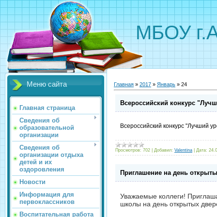
МБОУ г.
Меню сайта
Главная
»
2017
»
Январь
»
24
Всероссийский конкурс "Лучш
Главная страница
Сведения об
Всероссийский конкурс "Лучший ур
образовательной
организации
Сведения об
Просмотров:
702
|
Добавил:
Valentina
|
Дата:
24.
организации отдыха
детей и их
оздоровления
Приглашение на день открыты
Новости
Информация для
Уважаемые коллеги! Приглаша
первоклассников
школы на день открытых двере
Воспитательная работа