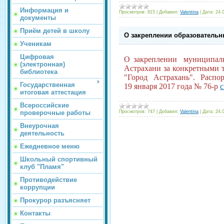
Информация и
Просмотров:
815
|
Добавил:
Valentina
|
Дата:
24.
документы
Приём детей в школу
О закреплении образовательн
Ученикам
Цифровая
О закреплении муниципаль
(электронная)
Астрахани за конкретными 
библиотека
"Город Астрахань". Распо
Государственная
19 января 2017 года № 76-р
с
итоговая аттестация
Всероссийские
проверочные работы
Просмотров:
747
|
Добавил:
Valentina
|
Дата:
24.
Внеурочная
деятельность
Ежедневное меню
Школьный спортивный
клуб "Пламя"
Противодействие
коррупции
Прокурор разъясняет
Контакты