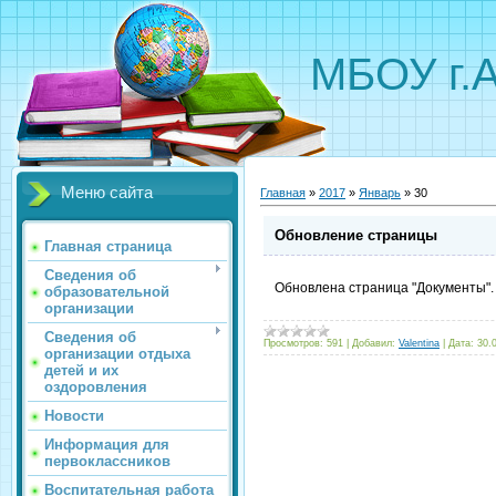
МБОУ г.
Меню сайта
Главная
»
2017
»
Январь
»
30
Обновление страницы
Главная страница
Сведения об
Обновлена страница "Документы".
образовательной
организации
Сведения об
Просмотров:
591
|
Добавил:
Valentina
|
Дата:
30.
организации отдыха
детей и их
оздоровления
Новости
Информация для
первоклассников
Воспитательная работа