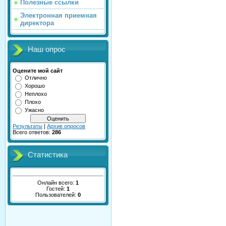
Полезные ссылки
Электронная приемная
директора
Наш опрос
Оцените мой сайт
Отлично
Хорошо
Неплохо
Плохо
Ужасно
Результаты
|
Архив опросов
Всего ответов:
286
Статистика
Онлайн всего:
1
Гостей:
1
Пользователей:
0