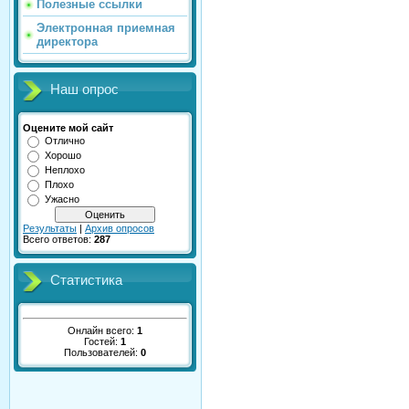
Полезные ссылки
Электронная приемная
директора
Наш опрос
Оцените мой сайт
Отлично
Хорошо
Неплохо
Плохо
Ужасно
Результаты
|
Архив опросов
Всего ответов:
287
Статистика
Онлайн всего:
1
Гостей:
1
Пользователей:
0