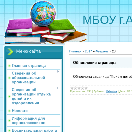
МБОУ г.
Меню сайта
Главная
»
2017
»
Февраль
»
28
Обновление страницы
Главная страница
Сведения об
Обновлена страница "Приём детей
образовательной
организации
Сведения об
Просмотров:
698
|
Добавил:
Valentina
|
Дата:
28.
организации отдыха
детей и их
оздоровления
Новости
Информация для
первоклассников
Воспитательная работа