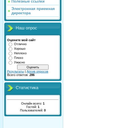
Полезные ссылки
Электронная приемная
директора
Наш опрос
Оцените мой сайт
Отлично
Хорошо
Неплохо
Плохо
Ужасно
Результаты
|
Архив опросов
Всего ответов:
286
Статистика
Онлайн всего:
1
Гостей:
1
Пользователей:
0