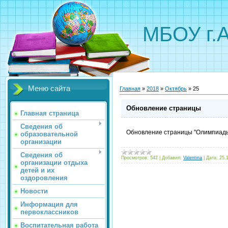
МБОУ г.
Меню сайта
Главная
»
2018
»
Октябрь
»
25
Обновление страницы
Главная страница
Сведения об
Обновление страницы "Олимпиады
образовательной
организации
Сведения об
Просмотров:
542
|
Добавил:
Valentina
|
Дата:
25.
организации отдыха
детей и их
оздоровления
Новости
Информация для
первоклассников
Воспитательная работа