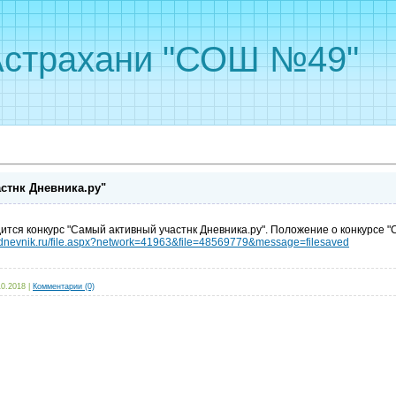
Астрахани "СОШ №49"
стнк Дневника.ру"
дится конкурс "Самый активный участнк Дневника.ру". Положение о конкурсе 
es.dnevnik.ru/file.aspx?network=41963&file=48569779&message=filesaved
10.2018
|
Комментарии (0)