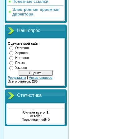
Полезные ссылки
Электронная приемная
директора
Наш опрос
Оцените мой сайт
Отлично
Хорошо
Неплохо
Плохо
Ужасно
Результаты
|
Архив опросов
Всего ответов:
286
Статистика
Онлайн всего:
1
Гостей:
1
Пользователей:
0