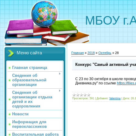
МБОУ г.
Меню сайта
Главная
»
2018
»
Октябрь
»
28
Конкурс "Самый активный уча
Главная страница
Сведения об
С 23 по 30 октября в школе прово
образовательной
Дневника.ру" по ссылке
https://fil
организации
Сведения об
организации отдыха
Просмотров:
591
|
Добавил:
Valentina
|
Дата:
28.
детей и их
оздоровления
Новости
Информация для
первоклассников
Воспитательная работа