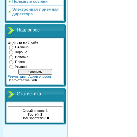
Полезные ссылки
Электронная приемная
директора
Наш опрос
Оцените мой сайт
Отлично
Хорошо
Неплохо
Плохо
Ужасно
Результаты
|
Архив опросов
Всего ответов:
286
Статистика
Онлайн всего:
1
Гостей:
1
Пользователей:
0