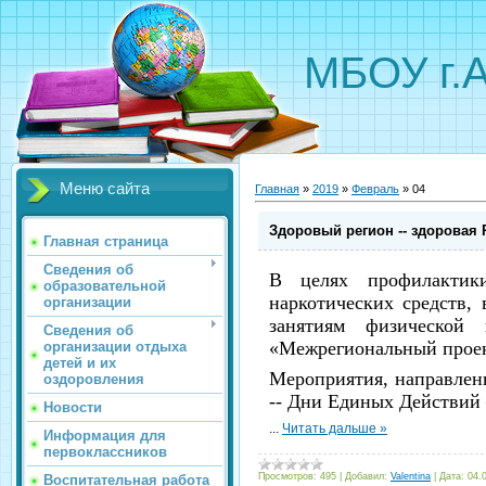
МБОУ г.
Меню сайта
Главная
»
2019
»
Февраль
»
04
Здоровый регион -- здоровая
Главная страница
Сведения об
В целях профилактики
образовательной
наркотических средств,
организации
занятиям физической
Сведения об
«Межрегиональный проект
организации отдыха
детей и их
Мероприятия, направлен
оздоровления
-- Дни Единых Действий 
Новости
...
Читать дальше »
Информация для
первоклассников
Просмотров:
495
|
Добавил:
Valentina
|
Дата:
04.
Воспитательная работа