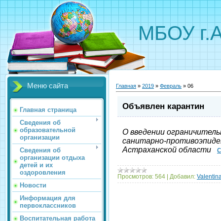
МБОУ г.
Меню сайта
Главная
»
2019
»
Февраль
»
06
Объявлен карантин
Главная страница
Сведения об
образовательной
О введении ограничитель
организации
санитарно-противоэпиде
Астраханской области
Сведения об
организации отдыха
детей и их
оздоровления
Просмотров:
564
|
Добавил:
Valentin
Новости
Информация для
первоклассников
Воспитательная работа