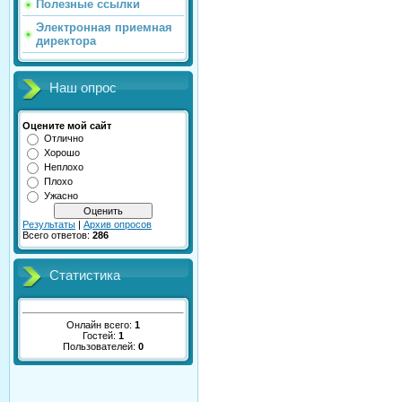
Полезные ссылки
Электронная приемная
директора
Наш опрос
Оцените мой сайт
Отлично
Хорошо
Неплохо
Плохо
Ужасно
Результаты
|
Архив опросов
Всего ответов:
286
Статистика
Онлайн всего:
1
Гостей:
1
Пользователей:
0