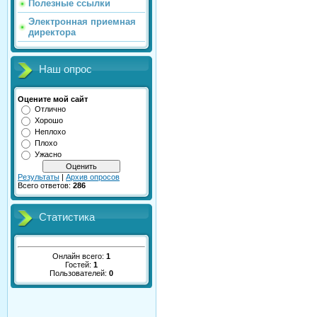
Полезные ссылки
Электронная приемная
директора
Наш опрос
Оцените мой сайт
Отлично
Хорошо
Неплохо
Плохо
Ужасно
Результаты
|
Архив опросов
Всего ответов:
286
Статистика
Онлайн всего:
1
Гостей:
1
Пользователей:
0