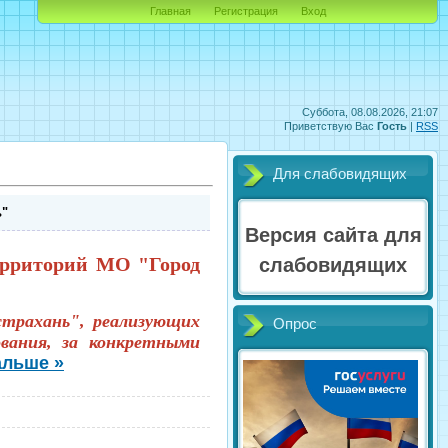
Главная
Регистрация
Вход
Суббота, 08.08.2026, 21:07
Приветствую Вас
Гость
|
RSS
Для слабовидящих
ь"
Версия сайта для
ерриторий МО "Город
слабовидящих
трахань", реализующих
Опрос
ования, за конкретными
альше »