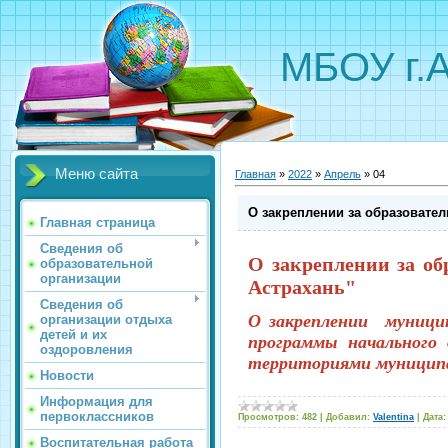
МБОУ г.
Меню сайта
Главная
»
2022
»
Апрель
»
04
О закреплении за образовате
Главная страница
Сведения об
О закреплении за о
образовательной
организации
Астрахань"
Сведения об
О закреплении муници
организации отдыха
детей и их
программы начального 
оздоровления
территориями муниципа
Новости
Информация для
первоклассников
Просмотров:
482
|
Добавил:
Valentina
|
Дата:
Воспитательная работа