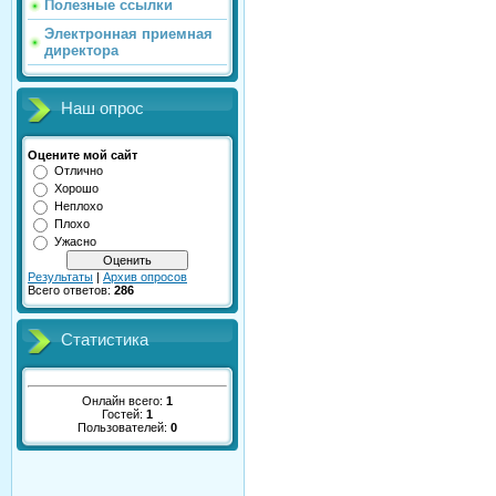
Полезные ссылки
Электронная приемная
директора
Наш опрос
Оцените мой сайт
Отлично
Хорошо
Неплохо
Плохо
Ужасно
Результаты
|
Архив опросов
Всего ответов:
286
Статистика
Онлайн всего:
1
Гостей:
1
Пользователей:
0