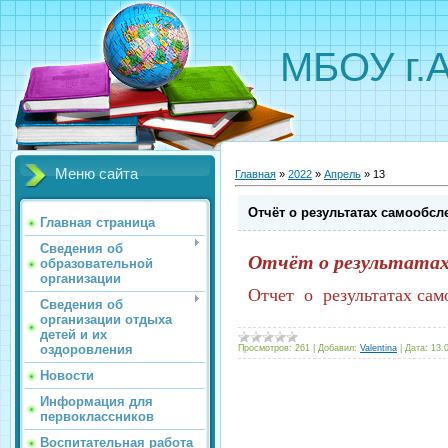
МБОУ г.
Меню сайта
Главная
»
2022
»
Апрель
»
13
Отчёт о результатах самообсл
Главная страница
Сведения об
Отчёт о результатах
образовательной
организации
Отчет о результатах са
Сведения об
организации отдыха
детей и их
оздоровления
Просмотров:
261
|
Добавил:
Valentina
|
Дата:
13.
Новости
Информация для
первоклассников
Воспитательная работа