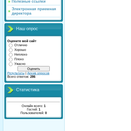
Полезные ссылки
Электронная приемная
директора
Наш опрос
Оцените мой сайт
Отлично
Хорошо
Неплохо
Плохо
Ужасно
Результаты
|
Архив опросов
Всего ответов:
286
Статистика
Онлайн всего:
1
Гостей:
1
Пользователей:
0