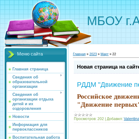
МБОУ г.
Меню сайта
Главная
»
2023
»
Март
»
22
Новая страница на сайт
Главная страница
Сведения об
образовательной
РДДМ "Движение п
организации
Сведения об
Российское движен
организации отдыха
"Движение первых
детей и их
оздоровления
Новости
Просмотров:
202
|
Добавил:
Valentin
Информация для
первоклассников
Воспитательная работа