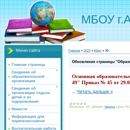
МБОУ г.
Меню сайта
Главная
»
2023
»
Март
»
30
Обновление страницы "Образ
Главная страница
Сведения об
Основная образовател
образовательной
организации
49" Приказ № 45 от 29.0
Сведения об
...
Читать дальше »
организации отдыха
детей и их
оздоровления
Просмотров:
221
|
Добавил:
Valentina
|
Дата:
30.
Новости
Информация для
первоклассников
Воспитательная работа