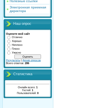
Полезные ссылки
Электронная приемная
директора
Наш опрос
Оцените мой сайт
Отлично
Хорошо
Неплохо
Плохо
Ужасно
Результаты
|
Архив опросов
Всего ответов:
286
Статистика
Онлайн всего:
1
Гостей:
1
Пользователей:
0