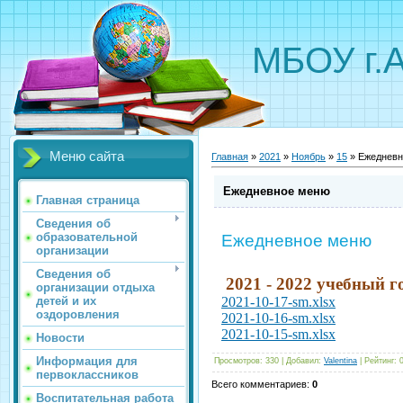
МБОУ г.
Меню сайта
Главная
»
2021
»
Ноябрь
»
15
» Ежедневн
Ежедневное меню
Главная страница
Сведения об
образовательной
Ежедневное меню
организации
Сведения об
2021 - 2022 учебный г
организации отдыха
детей и их
2021-10-17-sm.xlsx
оздоровления
2021-10-16-sm.xlsx
2021-10-15-sm.xlsx
Новости
Информация для
Просмотров
:
330
|
Добавил
:
Valentina
|
Рейтинг
:
первоклассников
Всего комментариев
:
0
Воспитательная работа