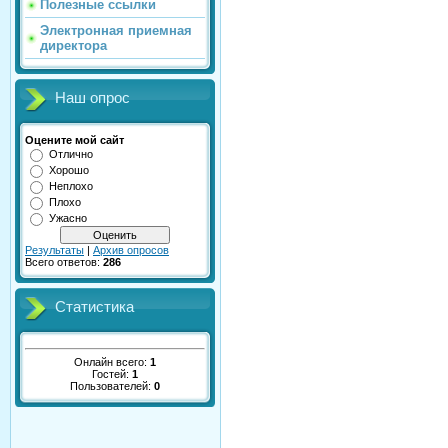
Полезные ссылки
Электронная приемная
директора
Наш опрос
Оцените мой сайт
Отлично
Хорошо
Неплохо
Плохо
Ужасно
Результаты
|
Архив опросов
Всего ответов:
286
Статистика
Онлайн всего:
1
Гостей:
1
Пользователей:
0