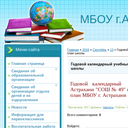
МБОУ г.
Меню сайта
Главная
»
2016
»
Сентябрь
»
13
» Годово
план школы
Главная страница
Годовой календарный учебны
школы
Сведения об
образовательной
организации
Годовой календарный
Сведения об
Астрахани "СОШ № 49" н
организации отдыха
план МБОУ г. Астрахани 
детей и их
оздоровления
Новости
Просмотров
:
657
|
Добавил
:
Valentina
|
Рейтинг
:
Информация для
Всего комментариев
:
0
первоклассников
Воспитательная работа
Войдите: