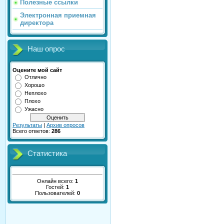
Полезные ссылки
Электронная приемная
директора
Наш опрос
Оцените мой сайт
Отлично
Хорошо
Неплохо
Плохо
Ужасно
Результаты
|
Архив опросов
Всего ответов:
286
Статистика
Онлайн всего:
1
Гостей:
1
Пользователей:
0