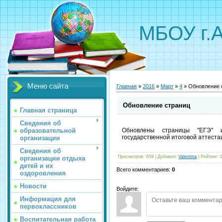
МБОУ г.
Меню сайта
Главная
»
2016
»
Март
»
4
» Обновление 
Обновление страниц
Главная страница
Сведения об
образовательной
Обновлены страницы "ЕГЭ" и
государственной итоговой аттестац
организации
Сведения об
Просмотров
:
659
|
Добавил
:
Valentina
|
Рейтинг
:
организации отдыха
детей и их
Всего комментариев
:
0
оздоровления
Новости
Войдите:
Информация для
первоклассников
Воспитательная работа