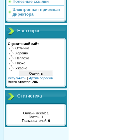
Полезные ссылки
Электронная приемная
директора
Наш опрос
Оцените мой сайт
Отлично
Хорошо
Неплохо
Плохо
Ужасно
Результаты
|
Архив опросов
Всего ответов:
286
Статистика
Онлайн всего:
1
Гостей:
1
Пользователей:
0