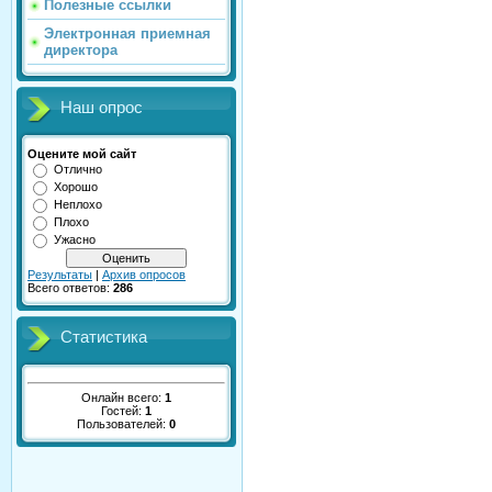
Полезные ссылки
Электронная приемная
директора
Наш опрос
Оцените мой сайт
Отлично
Хорошо
Неплохо
Плохо
Ужасно
Результаты
|
Архив опросов
Всего ответов:
286
Статистика
Онлайн всего:
1
Гостей:
1
Пользователей:
0