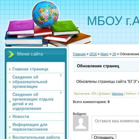
МБОУ г.
Меню сайта
Главная
»
2016
»
Март
»
29
» Обновление
Обновление страниц
Главная страница
Сведения об
образовательной
Обновлены страницы сайта "ЕГЭ" 
организации
Сведения об
Просмотров
:
655
|
Добавил
:
Valentina
|
Рейтинг
:
организации отдыха
Всего комментариев
:
0
детей и их
оздоровления
Войдите:
Новости
Информация для
первоклассников
Воспитательная работа
Отправить