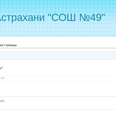
Астрахани "СОШ №49"
ие страницы
".
0.0
/
0