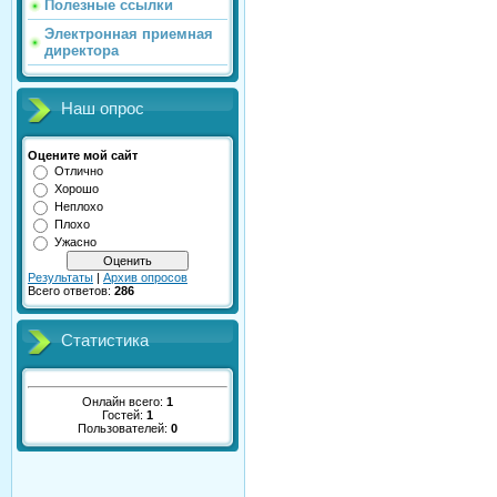
Полезные ссылки
Электронная приемная
директора
Наш опрос
Оцените мой сайт
Отлично
Хорошо
Неплохо
Плохо
Ужасно
Результаты
|
Архив опросов
Всего ответов:
286
Статистика
Онлайн всего:
1
Гостей:
1
Пользователей:
0