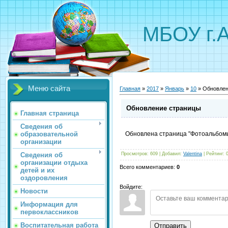
МБОУ г.
Меню сайта
Главная
»
2017
»
Январь
»
10
» Обновлен
Обновление страницы
Главная страница
Сведения об
образовательной
Обновлена страница "Фотоальбомы
организации
Сведения об
Просмотров
:
609
|
Добавил
:
Valentina
|
Рейтинг
:
организации отдыха
Всего комментариев
:
0
детей и их
оздоровления
Войдите:
Новости
Информация для
первоклассников
Воспитательная работа
Отправить