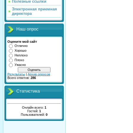
Полезные ссылки
Электронная приемная
директора
Наш опрос
Оцените мой сайт
Отлично
Хорошо
Неплохо
Плохо
Ужасно
Результаты
|
Архив опросов
Всего ответов:
286
Статистика
Онлайн всего:
1
Гостей:
1
Пользователей:
0