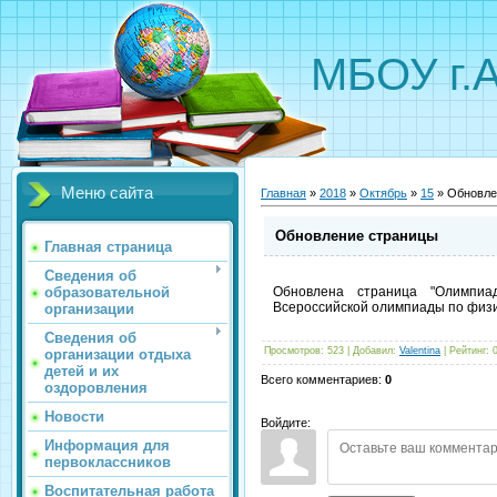
МБОУ г.
Меню сайта
Главная
»
2018
»
Октябрь
»
15
» Обновле
Обновление страницы
Главная страница
Сведения об
образовательной
Обновлена страница "Олимпиа
Всероссийской олимпиады по физи
организации
Сведения об
Просмотров
:
523
|
Добавил
:
Valentina
|
Рейтинг
:
организации отдыха
детей и их
Всего комментариев
:
0
оздоровления
Новости
Войдите:
Информация для
первоклассников
Воспитательная работа