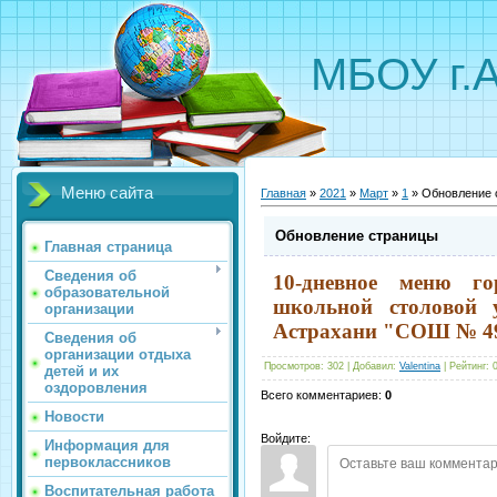
МБОУ г.
Меню сайта
Главная
»
2021
»
Март
»
1
» Обновление 
Обновление страницы
Главная страница
Сведения об
10-дневное меню
гор
образовательной
школьной столовой 
организации
Астрахани "СОШ № 49
Сведения об
организации отдыха
Просмотров
:
302
|
Добавил
:
Valentina
|
Рейтинг
:
детей и их
оздоровления
Всего комментариев
:
0
Новости
Войдите:
Информация для
первоклассников
Воспитательная работа