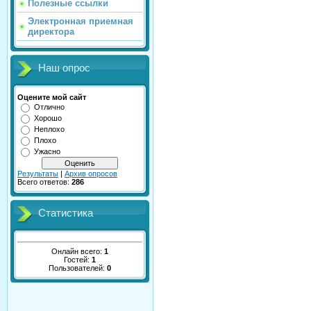
Полезные ссылки
Электронная приемная
директора
Наш опрос
Оцените мой сайт
Отлично
Хорошо
Неплохо
Плохо
Ужасно
Результаты
|
Архив опросов
Всего ответов:
286
Статистика
Онлайн всего:
1
Гостей:
1
Пользователей:
0