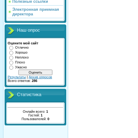
Полезные ссылки
Электронная приемная
директора
Наш опрос
Оцените мой сайт
Отлично
Хорошо
Неплохо
Плохо
Ужасно
Результаты
|
Архив опросов
Всего ответов:
286
Статистика
Онлайн всего:
1
Гостей:
1
Пользователей:
0