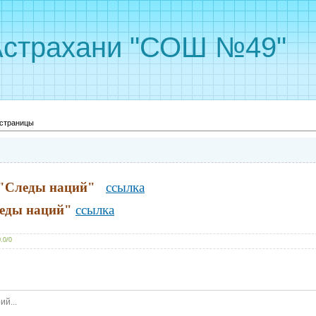
Астрахани "СОШ №49"
страницы
е "Следы наций"
ссылка
леды наций"
ссылка
0.0
/
0