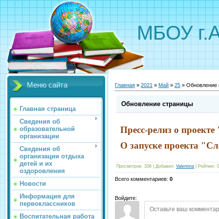
МБОУ г.
Меню сайта
Главная
»
2021
»
Май
»
25
» Обновление 
Обновление страницы
Главная страница
Сведения об
Пресс-релиз о проект
образовательной
организации
О запуске проекта "С
Сведения об
организации отдыха
детей и их
Просмотров
:
336
|
Добавил
:
Valentina
|
Рейтинг
:
оздоровления
Всего комментариев
:
0
Новости
Информация для
Войдите:
первоклассников
Воспитательная работа