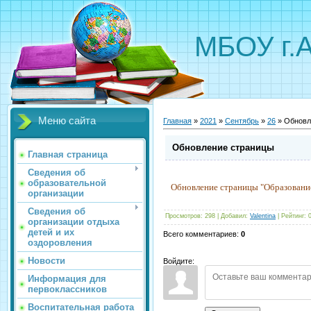
МБОУ г.
Меню сайта
Главная
»
2021
»
Сентябрь
»
26
» Обновл
Обновление страницы
Главная страница
Сведения об
образовательной
Обновление страницы "Образовани
организации
Сведения об
Просмотров
:
298
|
Добавил
:
Valentina
|
Рейтинг
:
организации отдыха
детей и их
Всего комментариев
:
0
оздоровления
Новости
Войдите:
Информация для
первоклассников
Воспитательная работа