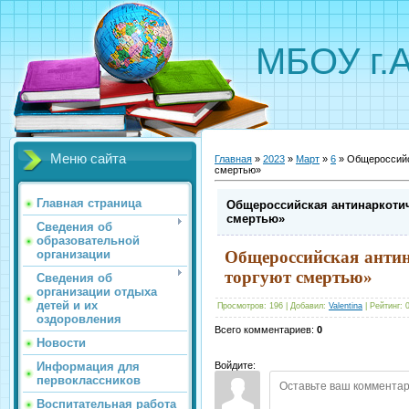
МБОУ г.
Меню сайта
Главная
»
2023
»
Март
»
6
» Общероссийс
смертью»
Главная страница
Общероссийская антинаркотич
смертью»
Сведения об
образовательной
организации
Общероссийская антин
торгуют смертью»
Сведения об
организации отдыха
детей и их
Просмотров
:
196
|
Добавил
:
Valentina
|
Рейтинг
:
оздоровления
Всего комментариев
:
0
Новости
Информация для
Войдите:
первоклассников
Воспитательная работа