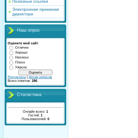
Полезные ссылки
Электронная приемная
директора
Наш опрос
Оцените мой сайт
Отлично
Хорошо
Неплохо
Плохо
Ужасно
Результаты
|
Архив опросов
Всего ответов:
286
Статистика
Онлайн всего:
1
Гостей:
1
Пользователей:
0