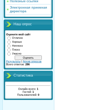
Полезные ссылки
Электронная приемная
директора
Наш опрос
Оцените мой сайт
Отлично
Хорошо
Неплохо
Плохо
Ужасно
Результаты
|
Архив опросов
Всего ответов:
286
Статистика
Онлайн всего:
1
Гостей:
1
Пользователей:
0