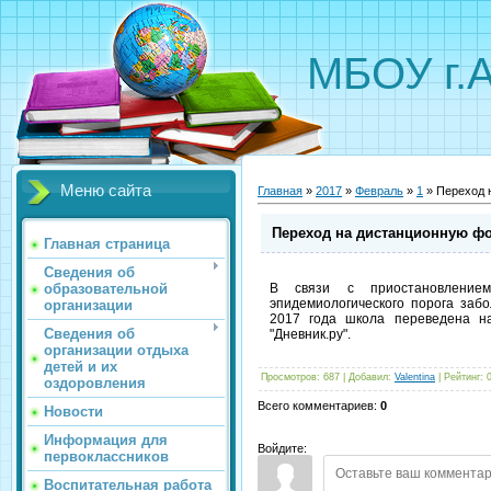
МБОУ г.
Меню сайта
Главная
»
2017
»
Февраль
»
1
» Переход 
Переход на дистанционную ф
Главная страница
Сведения об
образовательной
В связи с приостановлением
эпидемиологического порога за
организации
2017 года школа переведена н
Сведения об
"Дневник.ру".
организации отдыха
детей и их
Просмотров
:
687
|
Добавил
:
Valentina
|
Рейтинг
:
оздоровления
Всего комментариев
:
0
Новости
Информация для
Войдите:
первоклассников
Воспитательная работа