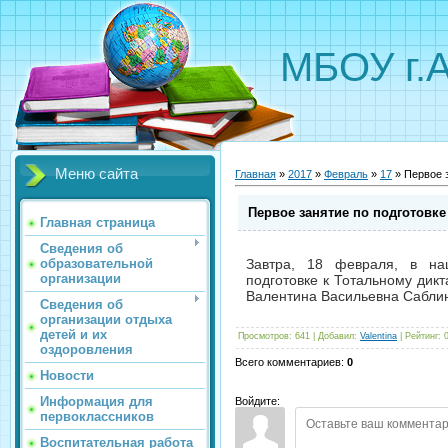
МБОУ г.
Меню сайта
Главная
»
2017
»
Февраль
»
17
» Первое з
Первое занятие по подготовке
Главная страница
Сведения об
образовательной
Завтра, 18 февраля, в на
организации
подготовке к Тотальному дикт
Валентина Васильевна Саблин
Сведения об
организации отдыха
детей и их
Просмотров
:
641
|
Добавил
:
Valentina
|
Рейтинг
:
оздоровления
Всего комментариев
:
0
Новости
Информация для
Войдите:
первоклассников
Воспитательная работа