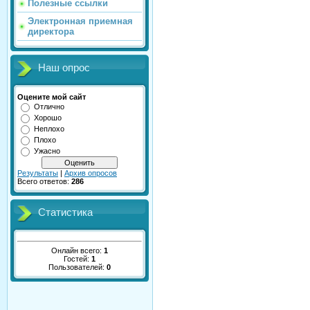
Полезные ссылки
Электронная приемная
директора
Наш опрос
Оцените мой сайт
Отлично
Хорошо
Неплохо
Плохо
Ужасно
Результаты
|
Архив опросов
Всего ответов:
286
Статистика
Онлайн всего:
1
Гостей:
1
Пользователей:
0