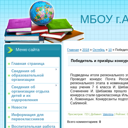
МБОУ г.
Меню сайта
Главная
»
2018
»
Октябрь
»
10
» Победите
Победитель и призёры конкур
Главная страница
Сведения об
образовательной
Подведены итоги регионального эт
Проводит конкурс Почта Росс
организации
регионального этапа в номинации
Сведения об
наш ученик 7 б класса И. Шиба
организации отдыха
Сочинение И. Шибакова прошло 
конкурса стали одноклассница Ильи
детей и их
А. Ложеницын. Конкурсанты подго
оздоровления
Саблиной.
Новости
Информация для
Просмотров
:
723
|
Добавил
:
Valentina
|
Рейтинг
:
первоклассников
Всего комментариев
:
0
Воспитательная работа