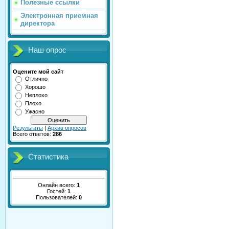
Полезные ссылки
Электронная приемная
директора
Наш опрос
Оцените мой сайт
Отлично
Хорошо
Неплохо
Плохо
Ужасно
Результаты
|
Архив опросов
Всего ответов:
286
Статистика
Онлайн всего:
1
Гостей:
1
Пользователей:
0