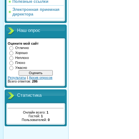
Полезные ссылки
Электронная приемная
директора
Наш опрос
Оцените мой сайт
Отлично
Хорошо
Неплохо
Плохо
Ужасно
Результаты
|
Архив опросов
Всего ответов:
286
Статистика
Онлайн всего:
1
Гостей:
1
Пользователей:
0