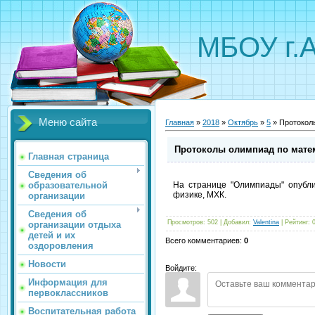
МБОУ г.
Меню сайта
Главная
»
2018
»
Октябрь
»
5
» Протокол
Протоколы олимпиад по матем
Главная страница
Сведения об
образовательной
На странице "Олимпиады" опубл
физике, МХК.
организации
Сведения об
Просмотров
:
502
|
Добавил
:
Valentina
|
Рейтинг
:
организации отдыха
детей и их
Всего комментариев
:
0
оздоровления
Новости
Войдите:
Информация для
первоклассников
Воспитательная работа