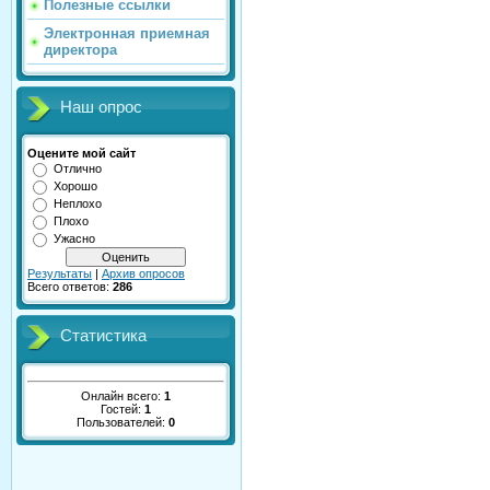
Полезные ссылки
Электронная приемная
директора
Наш опрос
Оцените мой сайт
Отлично
Хорошо
Неплохо
Плохо
Ужасно
Результаты
|
Архив опросов
Всего ответов:
286
Статистика
Онлайн всего:
1
Гостей:
1
Пользователей:
0