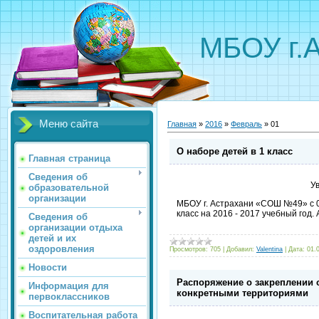
МБОУ г.
Меню сайта
Главная
»
2016
»
Февраль
»
01
О наборе детей в 1 класс
Главная страница
Сведения об
У
образовательной
организации
МБОУ г. Астрахани «СОШ №49» с 0
класс на 2016 - 2017 учебный год
Сведения об
организации отдыха
детей и их
оздоровления
Просмотров:
705
|
Добавил:
Valentina
|
Дата:
01.
Новости
Распоряжение о закреплении 
Информация для
конкретными территориями
первоклассников
Воспитательная работа