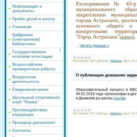
Распоряжение № 43-р 
Информация и
муниципального обр
документы
закреплении муниципал
Приём детей в школу
города Астрахани, реали
основного общего и 
Ученикам
конкретными территор
Цифровая
"Город Астрахань"
скачать
(электронная)
библиотека
...
Читать дальше »
Государственная
итоговая аттестация
Просмотров:
904
|
Добавил:
Valentina
|
Дата:
01.
Всероссийские
проверочные работы
О публикации домашних задан
Внеурочная
деятельность
Ежедневное меню
Образовательный процесс в МБО
06.02.2016 года организован в д
Школьный спортивный
в Дневнике.ру школы
ссылка
клуб "Пламя"
Противодействие
Просмотров:
837
|
Добавил:
Valentina
|
Дата:
01.
коррупции
Прокурор разъясняет
Контакты