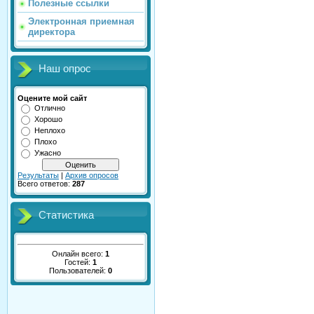
Полезные ссылки
Электронная приемная
директора
Наш опрос
Оцените мой сайт
Отлично
Хорошо
Неплохо
Плохо
Ужасно
Результаты
|
Архив опросов
Всего ответов:
287
Статистика
Онлайн всего:
1
Гостей:
1
Пользователей:
0