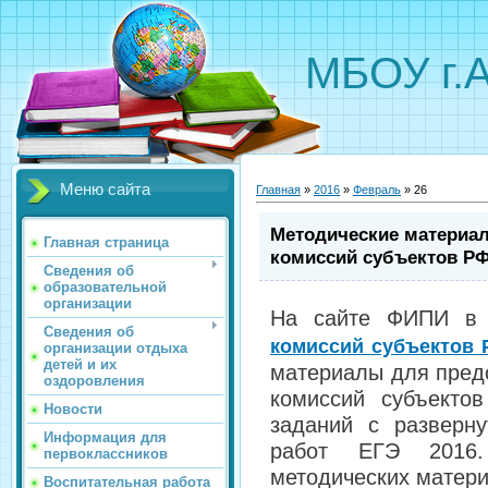
МБОУ г.
Меню сайта
Главная
»
2016
»
Февраль
»
26
Методические материа
Главная страница
комиссий субъектов Р
Сведения об
образовательной
организации
На сайте ФИПИ в 
Сведения об
комиссий субъектов 
организации отдыха
детей и их
материалы для пред
оздоровления
комиссий субъекто
Новости
заданий с разверн
Информация для
работ ЕГЭ 2016.
первоклассников
методических матер
Воспитательная работа