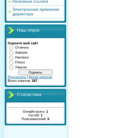
Полезные ссылки
Электронная приемная
директора
Наш опрос
Оцените мой сайт
Отлично
Хорошо
Неплохо
Плохо
Ужасно
Результаты
|
Архив опросов
Всего ответов:
287
Статистика
Онлайн всего:
1
Гостей:
1
Пользователей:
0