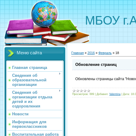
МБОУ г.
Меню сайта
Главная
»
2016
»
Февраль
»
18
Обновление страниц
Главная страница
Сведения об
Обновлены страницы сайта "Новост
образовательной
организации
Сведения об
Просмотров:
689
|
Добавил:
Valentina
|
Дата:
18.
организации отдыха
детей и их
оздоровления
Новости
Информация для
первоклассников
Воспитательная работа