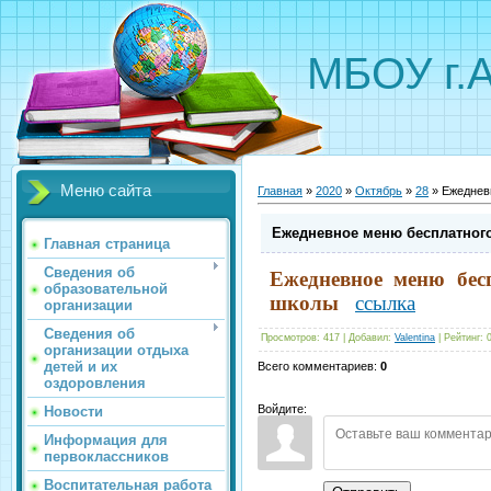
МБОУ г.
Меню сайта
Главная
»
2020
»
Октябрь
»
28
» Ежеднев
Ежедневное меню бесплатног
Главная страница
Сведения об
Ежедневное меню бес
образовательной
школы
ссылка
организации
Сведения об
Просмотров
:
417
|
Добавил
:
Valentina
|
Рейтинг
:
организации отдыха
детей и их
Всего комментариев
:
0
оздоровления
Войдите:
Новости
Информация для
первоклассников
Воспитательная работа