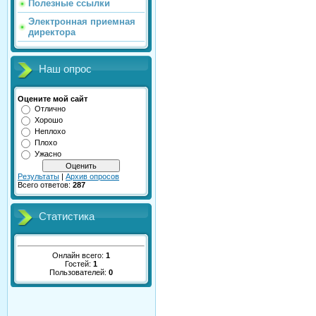
Полезные ссылки
Электронная приемная
директора
Наш опрос
Оцените мой сайт
Отлично
Хорошо
Неплохо
Плохо
Ужасно
Результаты
|
Архив опросов
Всего ответов:
287
Статистика
Онлайн всего:
1
Гостей:
1
Пользователей:
0