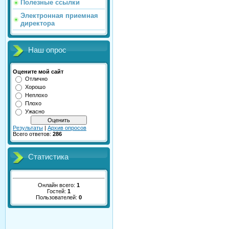
Полезные ссылки
Электронная приемная
директора
Наш опрос
Оцените мой сайт
Отлично
Хорошо
Неплохо
Плохо
Ужасно
Результаты
|
Архив опросов
Всего ответов:
286
Статистика
Онлайн всего:
1
Гостей:
1
Пользователей:
0