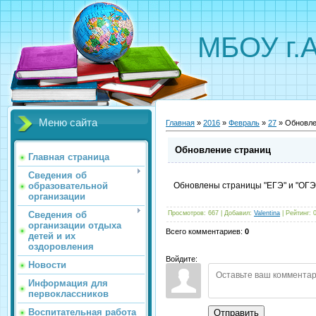
МБОУ г.
Меню сайта
Главная
»
2016
»
Февраль
»
27
» Обновле
Обновление страниц
Главная страница
Сведения об
образовательной
Обновлены страницы "ЕГЭ" и "ОГЭ
организации
Сведения об
Просмотров
:
667
|
Добавил
:
Valentina
|
Рейтинг
:
организации отдыха
Всего комментариев
:
0
детей и их
оздоровления
Войдите:
Новости
Информация для
первоклассников
Воспитательная работа
Отправить