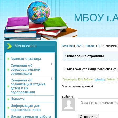
МБОУ г.
Меню сайта
Главная
»
2020
»
Январь
»
8
» Обновлени
Обновление страницы
Главная страница
Сведения об
образовательной
Обновлена страница "Итоговое соч
организации
Сведения об
Просмотров
:
428
|
Добавил
:
Valentina
|
Рейтинг
:
организации отдыха
Всего комментариев
:
0
детей и их
оздоровления
Войдите:
Новости
Информация для
первоклассников
Воспитательная работа
Отправить